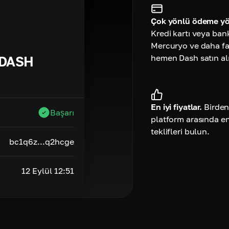
Çok yönlü ödeme yö
Kredi kartı veya ban
Mercuryo ve daha faz
hemen Dash satın al
DASH
En iyi fiyatlar.
Birden
Başarı
platform arasında e
teklifleri bulun.
bc1q6z...q2hcge
12 Eylül 12:51