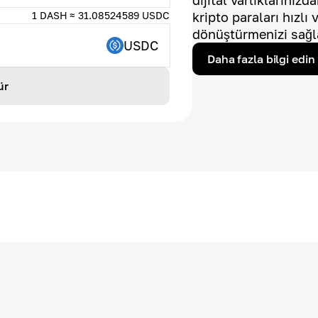
dijital varlıklarınız
1 DASH ≈ 31.08524589 USDC
kripto paraları hızlı
dönüştürmenizi sağl
USDC
Daha fazla bilgi edin
ür