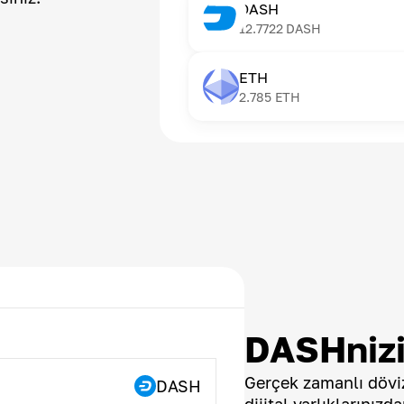
DASH
12.7722
DASH
ETH
2.785
ETH
DASHnizi
Gerçek zamanlı döviz
DASH