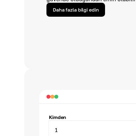
Daha fazla bilgi edin
Kimden
1