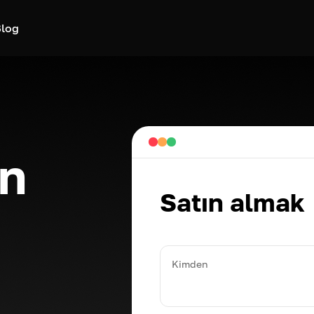
log
n
Satın almak
Kimden