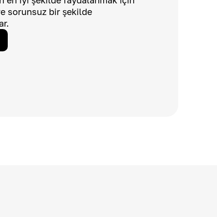
dan en iyi şekilde faydalanmak için
 ve sorunsuz bir şekilde
ar.