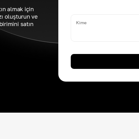
tın almak için
zı oluşturun ve
Kime
irimini satın