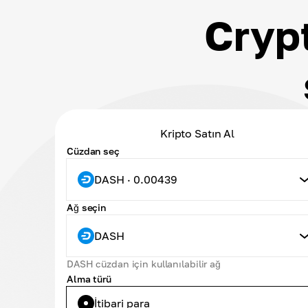
Cryp
Kripto Satın Al
Cüzdan seç
DASH · 0.00439
Ağ seçin
DASH
DASH cüzdan için kullanılabilir ağ
Alma türü
İtibari para