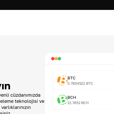
BTC
yın
0.7854522
BTC
üvenli cüzdanımızda
BCH
releme teknolojisi ve
12.7852
BCH
 varlıklarınızın
siniz.