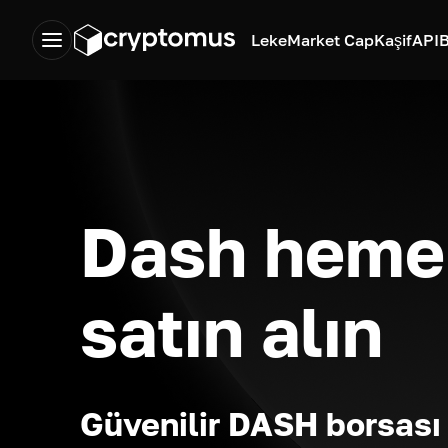
Leke
Market Cap
Kaşif
API
B
Dash heme
satın alın
Güvenilir DASH borsası