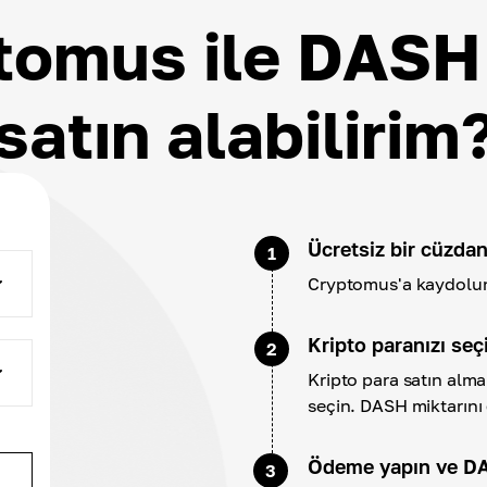
tomus ile DASH 
satın alabilirim
Ücretsiz bir cüzdan
1
Cryptomus'a kaydolun 
Kripto paranızı seç
2
Kripto para satın alm
seçin. DASH miktarını 
Ödeme yapın ve DA
3