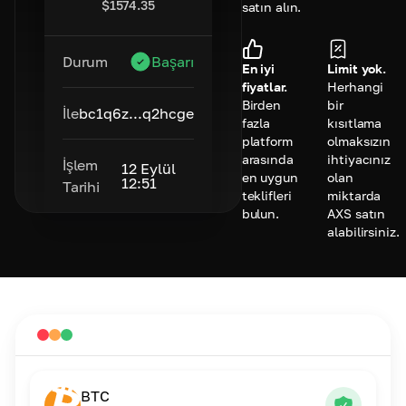
$
1574.35
satın alın.
Durum
Başarı
En iyi
Limit yok.
fiyatlar.
Herhangi
Birden
bir
İle
bc1q6z...q2hcge
fazla
kısıtlama
platform
olmaksızın
arasında
ihtiyacınız
İşlem
12 Eylül
en uygun
olan
12:51
Tarihi
teklifleri
miktarda
bulun.
AXS satın
alabilirsiniz.
BTC