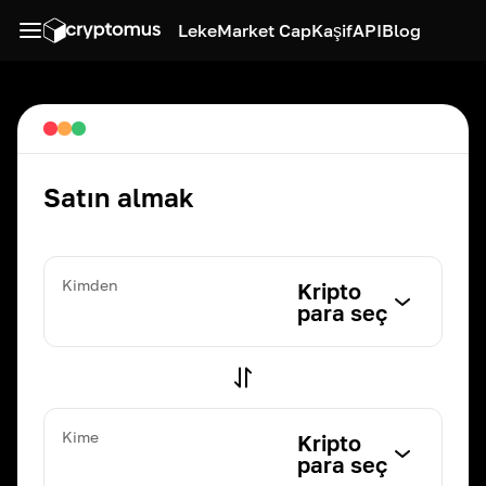
Leke
Market Cap
Kaşif
API
Blog
Satın almak
Kimden
Kripto
para seç
Kime
Kripto
para seç