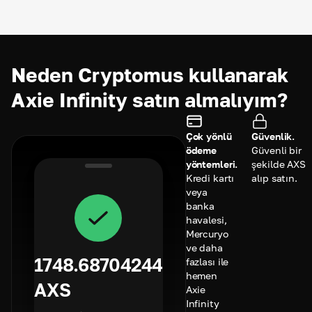
Neden Cryptomus kullanarak
Axie Infinity satın almalıyım?
Çok yönlü
Güvenlik.
ödeme
Güvenli bir
yöntemleri.
şekilde AXS
Kredi kartı
alıp satın.
veya
banka
havalesi,
Mercuryo
ve daha
1748.68704244
fazlası ile
hemen
AXS
Axie
Infinity