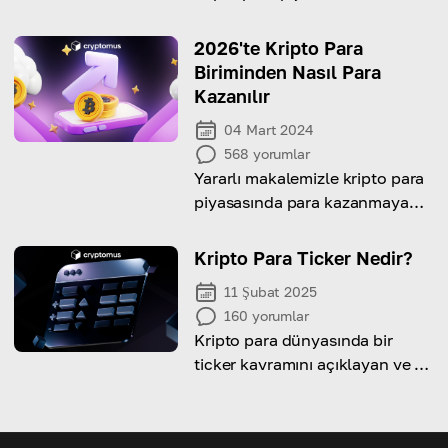
etkilediğini öğrenin.
2026'te Kripto Para
Biriminden Nasıl Para
Kazanılır
04 Mart 2024
568
yorumlar
Yararlı makalemizle kripto para
piyasasında para kazanmaya
yönelik farklı stratejileri ve
fırsatları keşfedin
Kripto Para Ticker Nedir?
11 Şubat 2025
160
yorumlar
Kripto para dünyasında bir
ticker kavramını açıklayan ve en
popüler coin’lerin ticker
örnekleriyle desteklenen
makale.