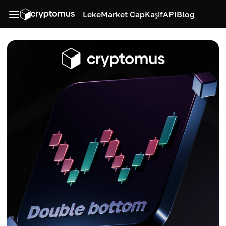
Leke
Market Cap
Kaşif
API
Blog