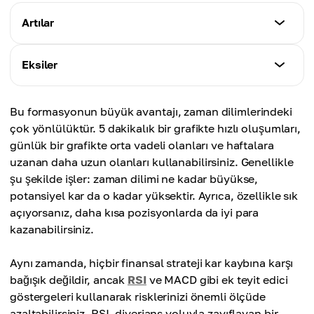
Artılar
Özellikler
Eksiler
Net giriş ve çıkış noktaları:
giriş seviyesini, stop-loss ve take-profit'i belirlemek
Özellikler
kolaydır.
Bu formasyonun büyük avantajı, zaman dilimlerindeki
Yalancı kırılımlar:
Farklı zaman dilimlerinde kullanılabilir:
çok yönlülüktür. 5 dakikalık bir grafikte hızlı oluşumları,
fiyat boyun çizgisini kırabilir ancak daha sonra teyit
hem 5 dakikalık hem de günlük grafiklerde çalışır.
günlük bir grafikte orta vadeli olanları ve haftalara
eksikliğinden (hacim, kırılım) dolayı daha aşağıya
Güçlü doğrulama:
uzanan daha uzun olanları kullanabilirsiniz. Genellikle
dönebilir.
formasyon bir kez doğrulandığında, fiyat hareket
şu şekilde işler: zaman dilimi ne kadar büyükse,
Yavaş oluşur:
yönü için güvenilir bir gösterge verir.
potansiyel kar da o kadar yüksektir. Ayrıca, özellikle sık
daha yüksek zaman dilimlerinde günler veya
Göstergelerle teyit edilebilir:
açıyorsanız, daha kısa pozisyonlarda da iyi para
haftalar sürebilir.
RSI, MACD ve hacim, giriş doğruluğunu artırabilir.
kazanabilirsiniz.
İyi risk/ödül oranı:
uygun yönetimle, 2 katı kadar kazanabilirsiniz.
Aynı zamanda, hiçbir finansal strateji kar kaybına karşı
bağışık değildir, ancak
RSI
ve MACD gibi ek teyit edici
göstergeleri kullanarak risklerinizi önemli ölçüde
azaltabilirsiniz. RSI, diverjans yoluyla zayıflayan bir