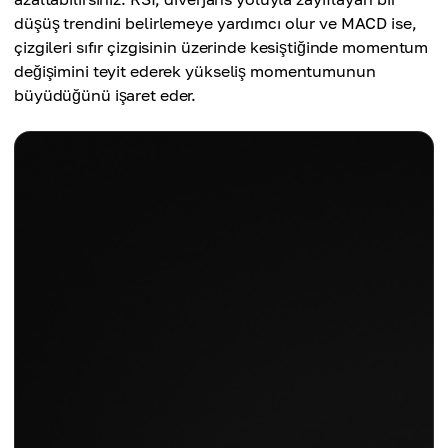
düşüş trendini belirlemeye yardımcı olur ve MACD ise,
çizgileri sıfır çizgisinin üzerinde kesiştiğinde momentum
değişimini teyit ederek yükseliş momentumunun
büyüdüğünü işaret eder.