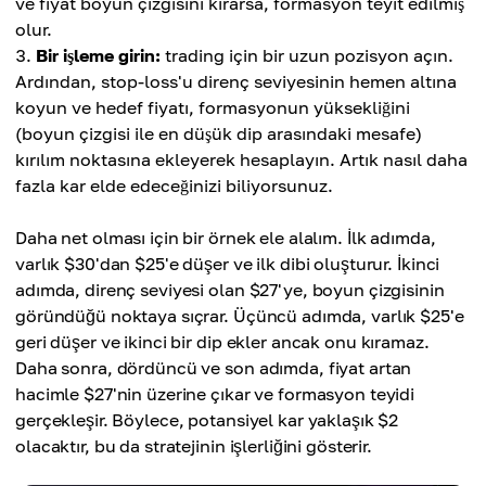
ve fiyat boyun çizgisini kırarsa, formasyon teyit edilmiş
olur.
Bir işleme girin:
trading için bir uzun pozisyon açın.
Ardından, stop-loss'u direnç seviyesinin hemen altına
koyun ve hedef fiyatı, formasyonun yüksekliğini
(boyun çizgisi ile en düşük dip arasındaki mesafe)
kırılım noktasına ekleyerek hesaplayın. Artık nasıl daha
fazla kar elde edeceğinizi biliyorsunuz.
Daha net olması için bir örnek ele alalım. İlk adımda,
varlık $30'dan $25'e düşer ve ilk dibi oluşturur. İkinci
adımda, direnç seviyesi olan $27'ye, boyun çizgisinin
göründüğü noktaya sıçrar. Üçüncü adımda, varlık $25'e
geri düşer ve ikinci bir dip ekler ancak onu kıramaz.
Daha sonra, dördüncü ve son adımda, fiyat artan
hacimle $27'nin üzerine çıkar ve formasyon teyidi
gerçekleşir. Böylece, potansiyel kar yaklaşık $2
olacaktır, bu da stratejinin işlerliğini gösterir.