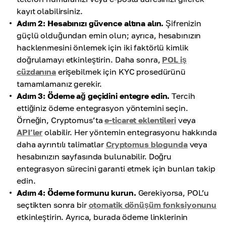
kayıt olabilirsiniz.
Adım 2: Hesabınızı güvence altına alın.
Şifrenizin
güçlü olduğundan emin olun; ayrıca, hesabınızın
hacklenmesini önlemek için iki faktörlü kimlik
doğrulamayı etkinleştirin. Daha sonra,
POL iş
cüzdanına
erişebilmek için KYC prosedürünü
tamamlamanız gerekir.
Adım 3: Ödeme ağ geçidini entegre edin.
Tercih
ettiğiniz ödeme entegrasyon yöntemini seçin.
Örneğin, Cryptomus’ta
e-ticaret eklentileri
veya
API’ler
olabilir. Her yöntemin entegrasyonu hakkında
daha ayrıntılı talimatlar
Cryptomus blogunda
veya
hesabınızın sayfasında bulunabilir. Doğru
entegrasyon sürecini garanti etmek için bunları takip
edin.
Adım 4: Ödeme formunu kurun.
Gerekiyorsa, POL’u
seçtikten sonra bir
otomatik dönüşüm fonksiyonunu
etkinleştirin. Ayrıca, burada ödeme linklerinin