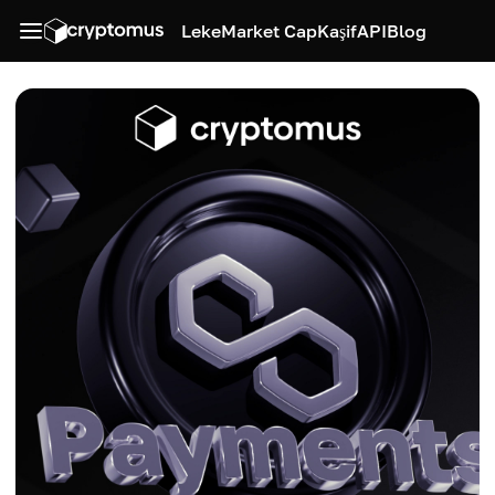
Leke
Market Cap
Kaşif
API
Blog