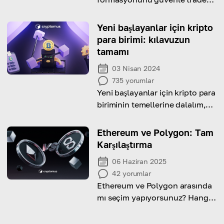
etmeyi öğreneceksiniz.
Yeni başlayanlar için kripto
para birimi: kılavuzun
tamamı
03 Nisan 2024
735
yorumlar
Yeni başlayanlar için kripto para
biriminin temellerine dalalım,
nasıl çalıştığını ve nasıl satın
alabileceğinizi öğrenelim!
Ethereum ve Polygon: Tam
Karşılaştırma
06 Haziran 2025
42
yorumlar
Ethereum ve Polygon arasında
mı seçim yapıyorsunuz? Hangi
ağın daha iyi hız, maliyet ve
ölçeklenebilirlik sunduğunu