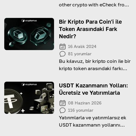
other crypto with eCheck from
this comprehensive guide!
Bir Kripto Para Coin'i ile
Token Arasındaki Fark
Nedir?
16 Aralık 2024
81
yorumlar
Bu kılavuz, bir kripto coin ile bir
kripto token arasındaki farkı
açıklığa kavuşturacak ve bu
farkın neden önemli olduğunu
USDT Kazanmanın Yolları:
anlatacaktır!
Ücretsiz ve Yatırımlarla
08 Haziran 2026
116
yorumlar
Yatırımlarla ve yatırımlarsız ek
USDT kazanmanın yollarını
öğrenin.