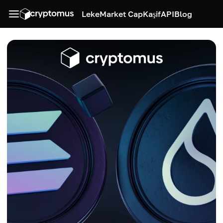
Leke
Market Cap
Kaşif
API
Blog