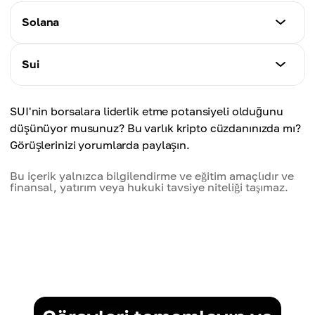
Solana
Lansman Tarihi
Sui
2020
Lansman Tarihi
SUI'nin borsalara liderlik etme potansiyeli olduğunu
Mekanizma
2023
düşünüyor musunuz? Bu varlık kripto cüzdanınızda mı?
Geçmiş Kanıtı (PoH), Hisse Kanıtı (PoS)
Görüşlerinizi yorumlarda paylaşın.
Mekanizma
Hedef
Narwhal ve Bullshark
Bu içerik yalnızca bilgilendirme ve eğitim amaçlıdır ve
Merkezi olmayan uygulamalar (dApp'ler) için
finansal, yatırım veya hukuki tavsiye niteliği taşımaz.
yüksek performanslı bir blok zinciri oluşturun
Hedef
Paralel işlem işleme yoluyla yüksek ölçeklenebilirlik
Fiyat
Yerleşik, nispeten kararlı ancak değişken
Fiyat
Ortaya çıkan, ağ büyüdükçe fiyat dalgalanıyor
Hız
65.000 TPS'ye kadar (kanıtlanmış)