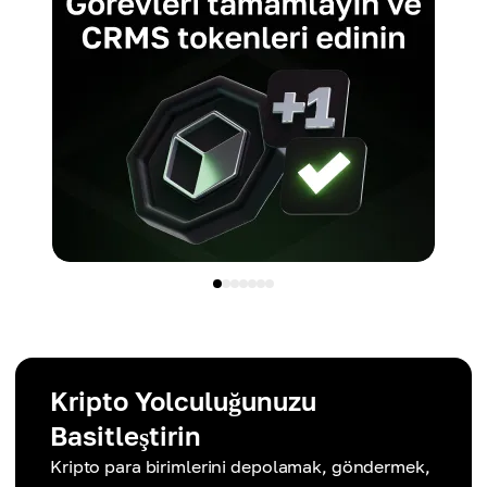
Hız
120.000+ TPS (teorik)
Ölçeklenebilirlik
Yüksek ölçeklenebilirlik ancak ara sıra ağ tıkanıklığı
Ölçeklenebilirlik
sorunlarıyla karşılaşıyor
Paralel işlemlerle yüksek ölçeklenebilirlik için
tasarlandı
Kripto Yolculuğunuzu
Basitleştirin
Kripto para birimlerini depolamak, göndermek,