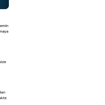
 emin
nmaya
size
ndan
ktır.