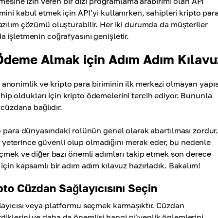
rmesine izin veren bir dizi programlama arabirimi olan API
ni kabul etmek için API'yi kullanırken, sahipleri kripto par
zılım çözümü oluşturabilir. Her iki durumda da müşteriler
 işletmenin coğrafyasını genişletir.
 Ödeme Almak için Adım Adım Kılavu
i, anonimlik ve kripto para biriminin ilk merkezi olmayan yapıs
sahip oldukları için kripto ödemelerini tercih ediyor. Bununla
 cüzdana bağlıdır.
o para dünyasındaki rolünün genel olarak abartılması zordur
rin yeterince güvenli olup olmadığını merak eder, bu nedenle
eçmek ve diğer bazı önemli adımları takip etmek son derece
için kapsamlı bir adım adım kılavuz hazırladık. Bakalım!
ipto Cüzdan Sağlayıcısını Seçin
layıcısı veya platformu seçmek karmaşıktır. Cüzdan
çerdiklerini ve daha da önemlisi hangi güvenlik önlemlerini