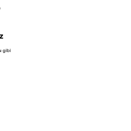
a
z
ı gibi
.