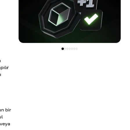
n
pılır
p
un bir
ul
 veya