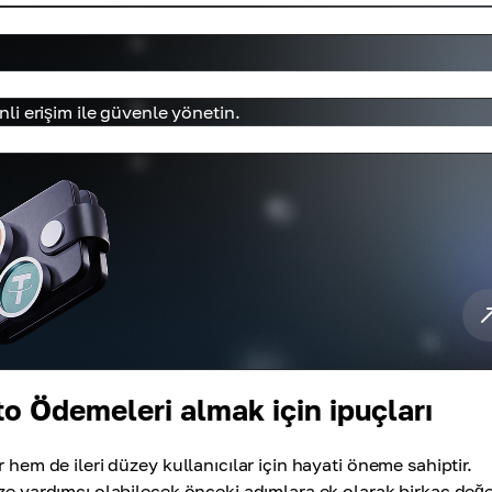
enli erişim ile güvenle yönetin.
to Ödemeleri almak için ipuçları
 hem de ileri düzey kullanıcılar için hayati öneme sahiptir.
ze yardımcı olabilecek önceki adımlara ek olarak birkaç değe