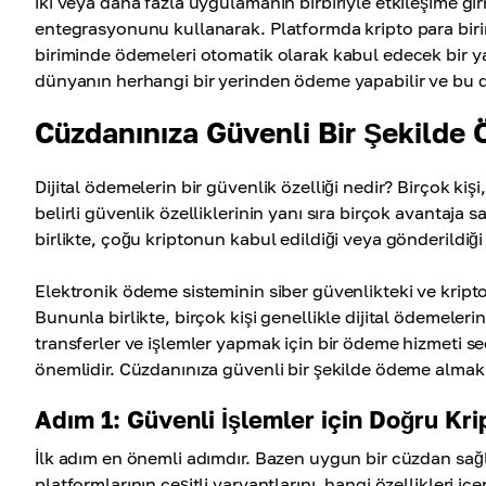
iki veya daha fazla uygulamanın birbiriyle etkileşime gi
entegrasyonunu kullanarak. Platformda kripto para birimi
biriminde ödemeleri otomatik olarak kabul edecek bir ya
dünyanın herhangi bir yerinden ödeme yapabilir ve bu da
Cüzdanınıza Güvenli Bir Şekilde
Dijital ödemelerin bir güvenlik özelliği nedir? Birçok kiş
belirli güvenlik özelliklerinin yanı sıra birçok avantaja 
birlikte, çoğu kriptonun kabul edildiği veya gönderildiği
Elektronik ödeme sisteminin siber güvenlikteki ve kript
Bununla birlikte, birçok kişi genellikle dijital ödemele
transferler ve işlemler yapmak için bir ödeme hizmeti s
önemlidir. Cüzdanınıza güvenli bir şekilde ödeme almak 
Adım 1: Güvenli İşlemler için Doğru Kr
İlk adım en önemli adımdır. Bazen uygun bir cüzdan sağ
platformlarının çeşitli varyantlarını, hangi özellikleri i