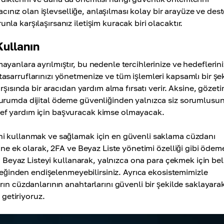
acınız olan işlevselliğe, anlaşılması kolay bir arayüze ve des
a karşılaşırsanız iletişim kuracak biri olacaktır.
Kullanın
yanlara ayrılmıştır, bu nedenle tercihlerinize ve hedeflerin
sarruflarınızı yönetmenize ve tüm işlemleri kapsamlı bir şe
rşısında bir aracıdan yardım alma fırsatı verir. Aksine, gözeti
durumda dijital ödeme güvenliğinden yalnızca siz sorumlusu
ef yardım için başvuracak kimse olmayacak.
ini kullanmak ve sağlamak için en güvenli saklama cüzdanı
ine ek olarak, 2FA ve Beyaz Liste yönetimi özelliği gibi ödem
. Beyaz Listeyi kullanarak, yalnızca ona para çekmek için beli
eceğinden endişelenmeyebilirsiniz. Ayrıca ekosistemimizle
ın cüzdanlarının anahtarlarını güvenli bir şekilde saklayara
 getiriyoruz.