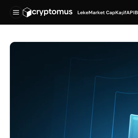
Leke
Market Cap
Kaşif
API
B