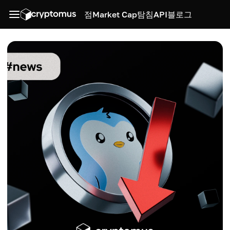
점
Market Cap
탐침
API
블로그