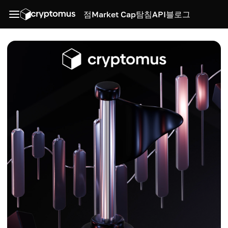
점
Market Cap
탐침
API
블로그