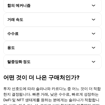
솔라나
합의 메커니즘
카르다노
5억 1,160만 토큰
2017
솔라나
거래 속도
카르다노
PoH + PoS
450억 토큰
솔라나
수수료
카르다노
65,000 TPS
Ouroboros PoS
솔라나
용도
카르다노
거래당 0.01달러
250 TPS
솔라나
탈중앙화 정도
카르다노
DeFi, NFT, 게임, 고빈도 거래
거래당 0.10달러
솔라나
어떤 것이 더 나은 구매처인가?
카르다노
덜 탈중앙화
금융 서비스, 탈중앙화 애플리케이션, 신원 검증
투자 선호도에 따라 솔라나와 카르다노 중 어느 것이 더 적합
카르다노
한지 결정됩니다. 빠른 거래, 낮은 수수료, 빠르게 성장하는
더 탈중앙화
DeFi 및 NFT 생태계를 원하는 분에게는 솔라나가 적합합니