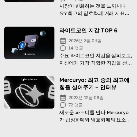
시장이 변화하는 것을 느끼시나
요? 최고의 암호화폐 거래 지표는
적시에 진입, 종료 및 수익 실현을
도울 것입니다.
라이트코인 지갑 TOP 6
2026년 3월 04일
14
댓글
주요 라이트코인 지갑을 살펴보고,
자신에게 가장 적합한 지갑을 선택
하는 방법을 알아보세요.
Mercuryo: 최고 중의 최고에
힘을 실어주기 – 인터뷰
2023년 12월 08일
72
댓글
새로운 파트너를 만나 Mercuryo
가 법정화폐와 암호화폐의 요소를
어떻게 완벽하게 결합했는지 알아
보세요!