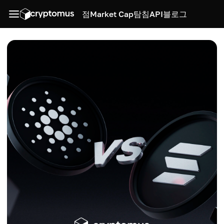
점
Market Cap
탐침
API
블로그