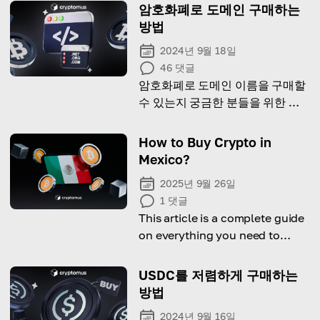
암호화폐로 도메인 구매하는
방법
2024년 9월 18일
46
댓글
암호화폐로 도메인 이름을 구매할
수 있는지 궁금한 분들을 위한 기
사입니다. 어떻게 하는지 알아보겠
습니다.
How to Buy Crypto in
Mexico?
2025년 9월 26일
1
댓글
This article is a complete guide
on everything you need to
know about cryptocurrency in
Mexico.
USDC를 저렴하게 구매하는
방법
2024년 9월 16일