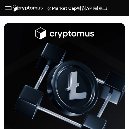
점
Market Cap
탐침
API
블로그