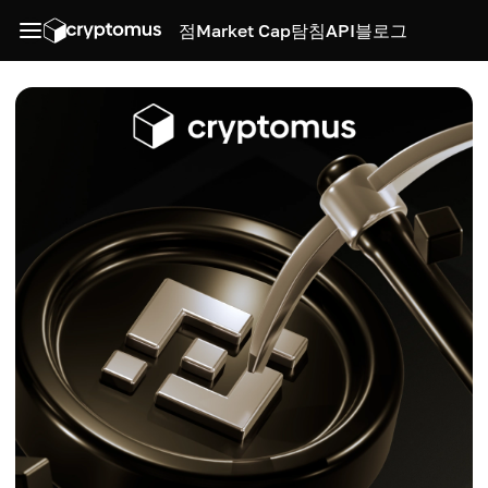
점
Market Cap
탐침
API
블로그