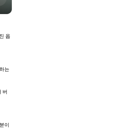
진 옵
호하는
 버
부분이