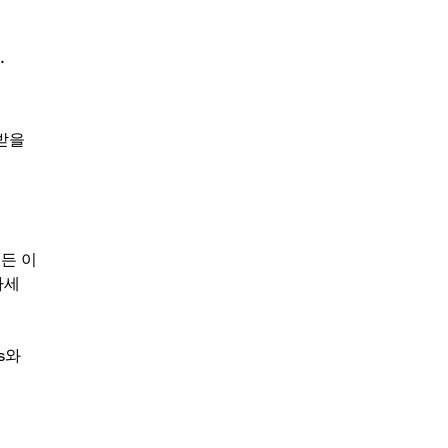
.
받을
든 이
하세
s와