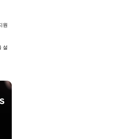
지원
 설