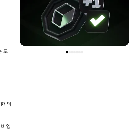
는 모
한 의
 비영