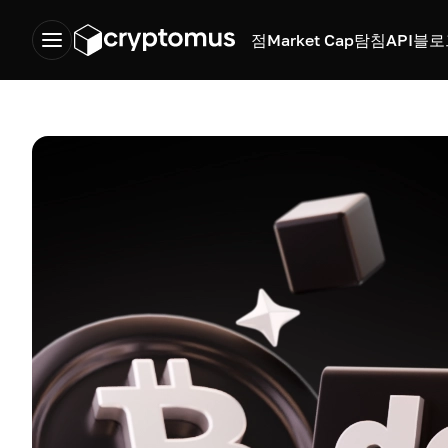
점
Market Cap
탐침
API
블로