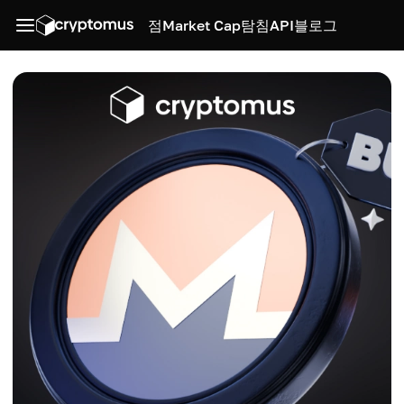
점
Market Cap
탐침
API
블로그