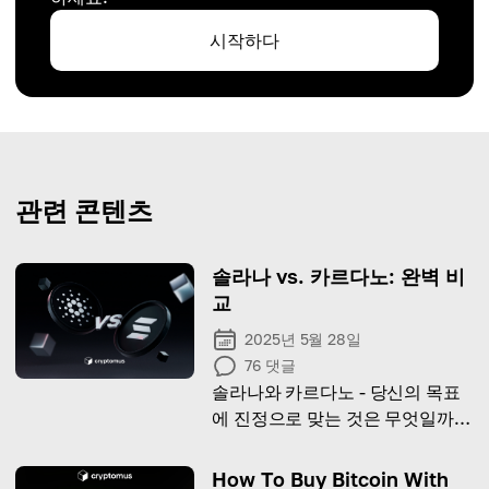
시작하다
관련 콘텐츠
솔라나 vs. 카르다노: 완벽 비
교
2025년 5월 28일
76
댓글
솔라나와 카르다노 - 당신의 목표
에 진정으로 맞는 것은 무엇일까
요? 암호화폐 여정에 어떤 의미를
갖는지 알아보세요.
How To Buy Bitcoin With