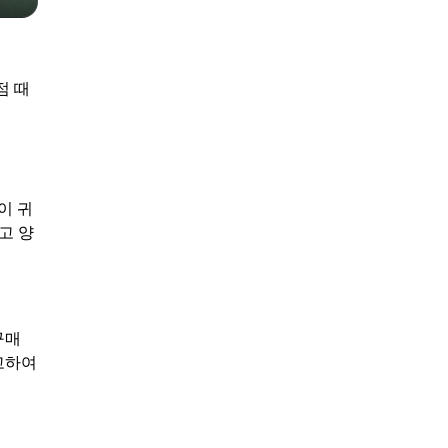
점 때
이 귀
고 양
구매
고하여