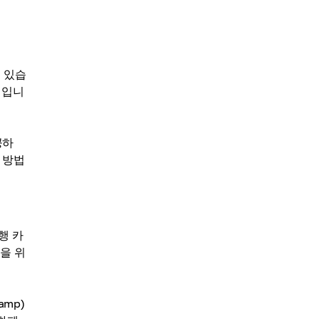
 있습
적입니
공하
 방법
행 카
객을 위
mp)