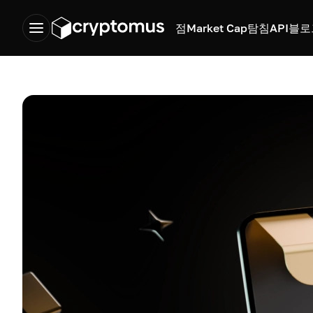
점
Market Cap
탐침
API
블로