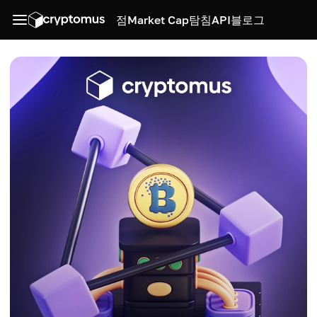
점
Market Cap
탐침
API
블로그