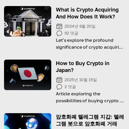
What is Crypto Acquiring
And How Does It Work?
2024년 6월 20일
92
댓글
Let's explore the profound
significance of crypto acquiring
and delves into the compelling
reasons why businesses should
How to Buy Crypto in
embrace this emerging trend
Japan?
2025년 10월 15일
2
댓글
Article exploring the
possibilities of buying crypto in
Japan: laws, taxes, ways and
platforms to do it.
암호화폐 텔레그램 지갑: 텔레
그램 봇으로 암호화폐 거래