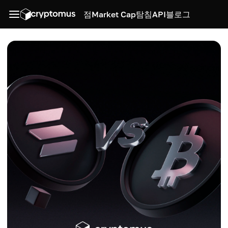
점
Market Cap
탐침
API
블로그