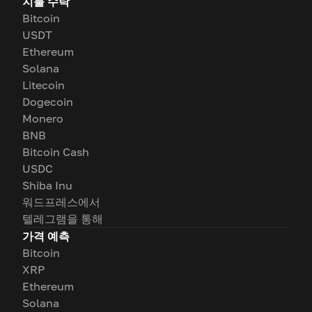
지불 수락
Bitcoin
USDT
Ethereum
Solana
Litecoin
Dogecoin
Monero
BNB
Bitcoin Cash
USDC
Shiba Inu
워드프레스에서
텔레그램을 통해
가격 예측
Bitcoin
XRP
Ethereum
Solana