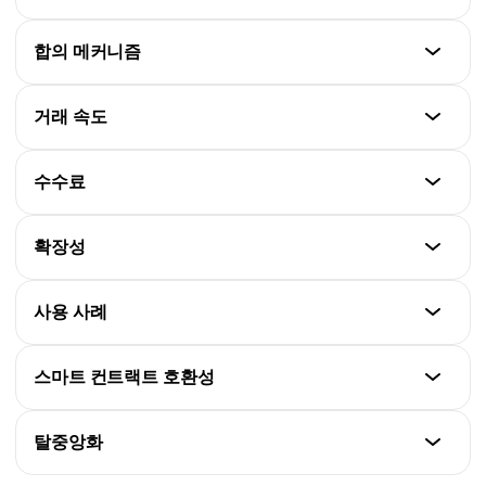
2009
비트코인(BTC)
합의 메커니즘
솔라나(SOL)
2,100만 코인
2020
비트코인(BTC)
거래 속도
솔라나(SOL)
작업 증명(PoW)
5억 8,230만 토큰
비트코인(BTC)
수수료
솔라나(SOL)
약 10분
역사 증명(PoH) + 지분 증명(PoS)
비트코인(BTC)
확장성
솔라나(SOL)
$1–$5+ (변동)
약 10초
비트코인(BTC)
사용 사례
솔라나(SOL)
약 7 TPS
약 $0.001
비트코인(BTC)
스마트 컨트랙트 호환성
솔라나(SOL)
가치 저장, 결제
약 50,000 TPS
비트코인(BTC)
탈중앙화
솔라나(SOL)
제한적(Layer-2만 지원)
DeFi, NFT, 게임, 고빈도 거래