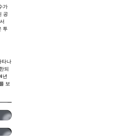
 수가
 공
에서
운 투
나타나
제한되
4년
를 보