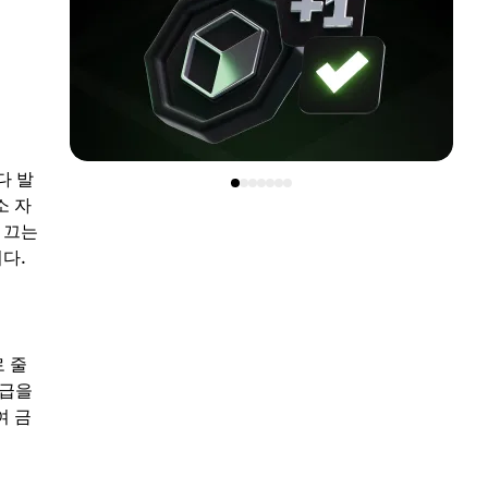
다 발
소 자
 끄는
다.
 줄
공급을
여 금