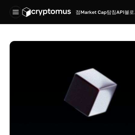
점
Market Cap
탐침
API
블로