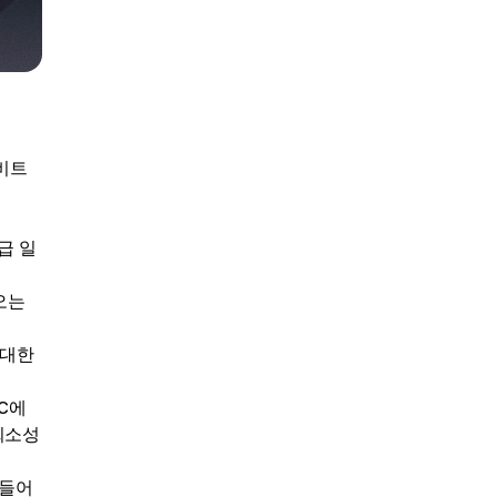
비트
급 일
오는
 대한
TC에
희소성
 들어