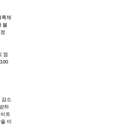
블록체
 블
어졌
의 점
100
 감소
모방하
 비트
향을 미