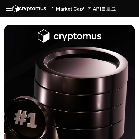
점
Market Cap
탐침
API
블로그