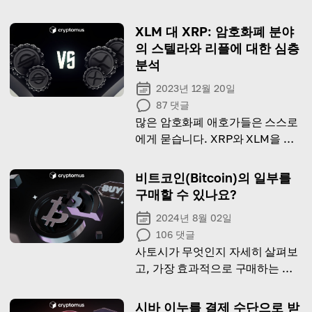
XLM 대 XRP: 암호화폐 분야
의 스텔라와 리플에 대한 심층
분석
2023년 12월 20일
87
댓글
많은 암호화폐 애호가들은 스스로
에게 묻습니다. XRP와 XLM을 구
매해야 할까요? 오늘은 각 코인의
관점을 정의해 보겠습니다.
비트코인(Bitcoin)의 일부를
구매할 수 있나요?
2024년 8월 02일
106
댓글
사토시가 무엇인지 자세히 살펴보
고, 가장 효과적으로 구매하는 방
법을 배워보세요!
시바 이누를 결제 수단으로 받