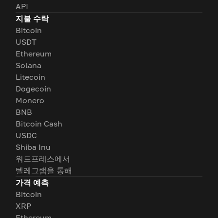
API
지불 수락
Bitcoin
USDT
Ethereum
Solana
Litecoin
Dogecoin
Monero
BNB
Bitcoin Cash
USDC
Shiba Inu
워드프레스에서
텔레그램을 통해
가격 예측
Bitcoin
XRP
Ethereum