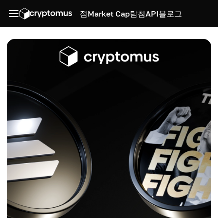
점
Market Cap
탐침
API
블로그