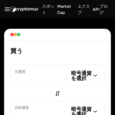
スポッ
Market
エクス
ブロ
API
ト
Cap
プ
グ
買う
元通貨
暗号通貨
を選択
目的通貨
暗号通貨
を選択