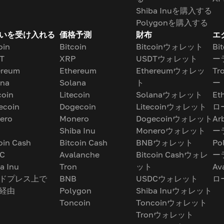
Shiba Inuを購入する
Polygonを購入する
いを受け入れる
価格予測
財布
エ
oin
Bitcoin
Bitcoinウォレット
Bi
T
XRP
USDTウォレット
ー
ereum
Ethereum
Ethereumウォレッ
T
ana
Solana
ト
ー
coin
Litecoin
Solanaウォレット
Et
ecoin
Dogecoin
Litecoinウォレット
ロ
ero
Monero
Dogecoinウォレット
Ar
Shiba Inu
Moneroウォレット
ー
oin Cash
Bitcoin Cash
BNBウォレット
Po
C
Avalanche
Bitcoin Cashウォレ
ー
a Inu
Tron
ット
Av
ドプレス上で
BNB
USDCウォレット
ロ
経由
Polygon
Shiba Inuウォレット
Toncoin
Toncoinウォレット
Tronウォレット