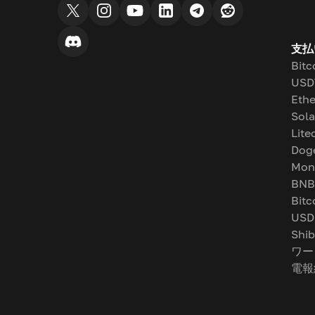
支払
Bitc
USD
Eth
Sol
Lite
Dog
Mon
BNB
Bitc
USD
Shib
ワー
電報