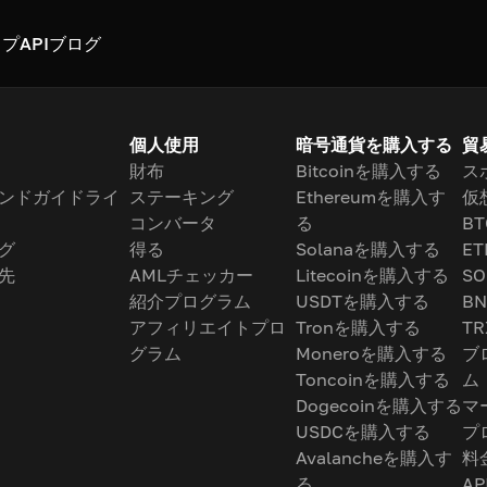
スプ
API
ブログ
個人使用
暗号通貨を購入する
貿
財布
Bitcoinを購入する
ス
ンドガイドライ
ステーキング
Ethereumを購入す
仮
コンバータ
る
BT
グ
得る
Solanaを購入する
ET
先
AMLチェッカー
Litecoinを購入する
SO
紹介プログラム
USDTを購入する
BN
アフィリエイトプロ
Tronを購入する
TR
グラム
Moneroを購入する
ブ
Toncoinを購入する
ム
Dogecoinを購入する
マ
USDCを購入する
プ
Avalancheを購入す
料
る
AP