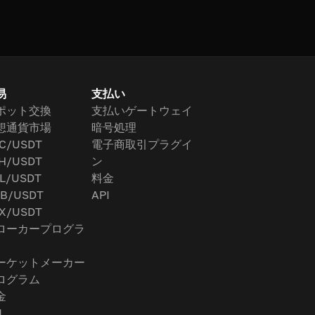
易
支払い
ポット交換
支払いゲートウェイ
想通貨市場
暗号処理
C/USDT
電子商取引プラグイ
H/USDT
ン
L/USDT
料金
B/USDT
API
X/USDT
ローカープログラ
ーケットメーカー
ログラム
金
I