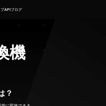
スプ
API
ブログ
換機
は？
通貨に変換できる