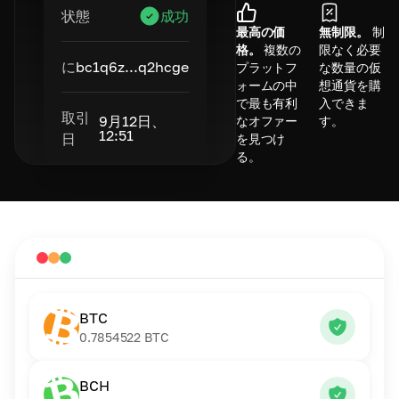
状態
成功
最高の価
無制限。
制
格。
複数の
限なく必要
に
bc1q6z...q2hcge
プラットフ
な数量の仮
ォームの中
想通貨を購
で最も有利
入できま
取引
9月12日、
なオファー
す。
12:51
日
を見つけ
る。
BTC
0.7854522
BTC
BCH