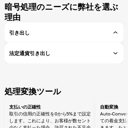
暗号処理のニーズに弊社を選ぶ
理由
引き出し
APIによる引き出し
法定通貨引き出し
便利に資金を引き出す - Cryptomusは引き出しをカス
タマイズできる機能を提供
SEPA/Swift
世界中の銀行口座へのお引出し
引き出しの自動変換
希望通貨を選択し、API経由でビジネスウォレットか
ら引き出す際に資金が自動的に変換されるように設定
処理変換ツール
自動引き出し
支払いの正確性
自動変換
個人のアカウント設定で、時間帯、通貨、ネットワー
取引の信用の正確性を0から5%まで設定
Auto-Con
クを指定してどのウォレットにも自動引き出しを設定
します。これにより、お客様が数セント
ての着金支払
できます
少なく支払った場合、許可された不足金
きます。たと