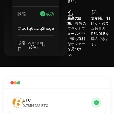
さい。
状態
成功
最高の価
無制限。
制
格。
複数の
限なく必要
に
bc1q6z...q2hcge
プラットフ
な数量の
ォームの中
PENDLEを
で最も有利
購入できま
取引
9月12日、
なオファー
す。
12:51
日
を見つけ
る。
BTC
0.7854522
BTC