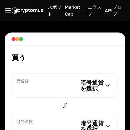
スポッ
Market
エクス
ブロ
API
ト
Cap
プ
グ
買う
元通貨
暗号通貨
を選択
目的通貨
暗号通貨
を選択