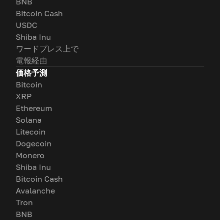
BNB
Bitcoin Cash
USDC
Shiba Inu
ワードプレス上で
電報経由
価格予測
Bitcoin
XRP
Ethereum
Solana
Litecoin
Dogecoin
Monero
Shiba Inu
Bitcoin Cash
Avalanche
Tron
BNB