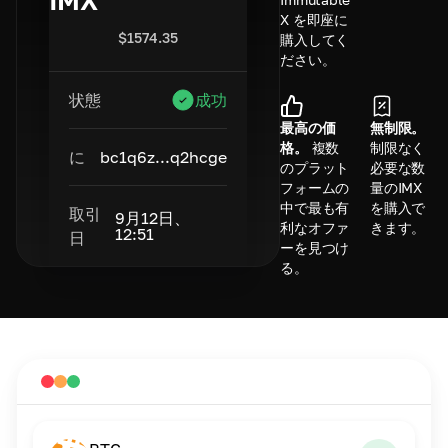
IMX
X を即座に
$
1574.35
購入してく
ださい。
状態
成功
最高の価
無制限。
格。
複数
制限なく
に
bc1q6z...q2hcge
のプラット
必要な数
フォームの
量のIMX
中で最も有
を購入で
取引
9月12日、
利なオファ
きます。
12:51
日
ーを見つけ
る。