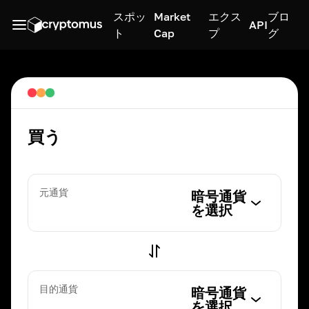
スポッ
Market
エクス
ブロ
API
ト
Cap
プ
グ
買う
元通貨
暗号通貨
を選択
目的通貨
暗号通貨
を選択