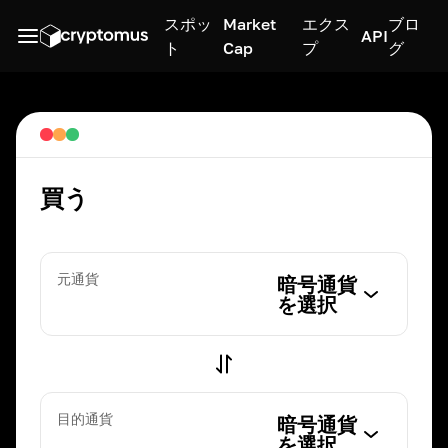
スポッ
Market
エクス
ブロ
API
ト
Cap
プ
グ
買う
元通貨
暗号通貨
を選択
目的通貨
暗号通貨
を選択