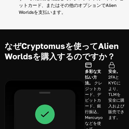
ットカード、またはその他のオプションでAlien
Worldsを支払います。
なぜCryptomusを使ってAlien
Worldsを購入するのですか？
多彩な支
安全。
払い方
2FAと
法。
クレ
KYCに
ジットカ
より、
ード、デ
TLMを
ビットカ
安全に購
ード、銀
入および
行振込、
販売でき
Mercuryo
ます。
などを使
って