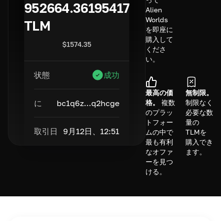
952664.36195417
Alien
Worlds
TLM
を即座に
購入して
$
1574.35
くださ
い。
状態
成功
最高の価
無制限。
に
bc1q6z...q2hcge
格。
複数
制限なく
のプラッ
必要な数
トフォー
量の
取引日
9月12日、12:51
ムの中で
TLMを
最も有利
購入でき
なオファ
ます。
ーを見つ
ける。