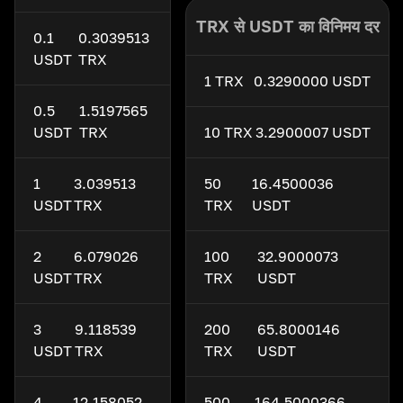
TRX से USDT का विनिमय दर
0.1
0.3039513
USDT
TRX
1 TRX
0.3290000 USDT
0.5
1.5197565
USDT
TRX
10 TRX
3.2900007 USDT
1
3.039513
50
16.4500036
USDT
TRX
TRX
USDT
2
6.079026
100
32.9000073
USDT
TRX
TRX
USDT
3
9.118539
200
65.8000146
USDT
TRX
TRX
USDT
4
12.158052
500
164.5000366