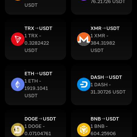
76.21726 USDT
USDT
TRX
USDT
XMR
USDT
1 TRX -
1 XMR -
0.3282422
384.31982
USDT
USDT
ETH
USDT
DASH
USDT
1 ETH -
1 DASH -
1919.1041
31.30726 USDT
USDT
DOGE
USDT
BNB
USDT
1 DOGE -
1 BNB -
0.07104761
604.25906