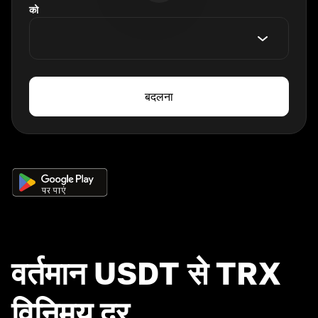
को
बदलना
वर्तमान USDT से TRX
विनिमय दर