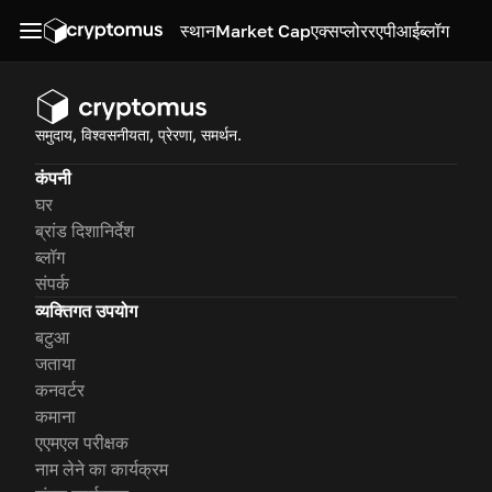
स्थान
Market Cap
एक्सप्लोरर
एपीआई
ब्लॉग
समुदाय, विश्वसनीयता, प्रेरणा, समर्थन.
कंपनी
घर
ब्रांड दिशानिर्देश
ब्लॉग
संपर्क
व्यक्तिगत उपयोग
बटुआ
जताया
कनवर्टर
कमाना
एएमएल परीक्षक
नाम लेने का कार्यक्रम