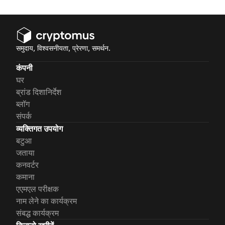
समुदाय, विश्वसनीयता, प्रेरणा, समर्थन.
कंपनी
घर
ब्रांड दिशानिर्देश
ब्लॉग
संपर्क
व्यक्तिगत उपयोग
बटुआ
जताया
कनवर्टर
कमाना
एएमएल परीक्षक
नाम लेने का कार्यक्रम
संबद्ध कार्यक्रम