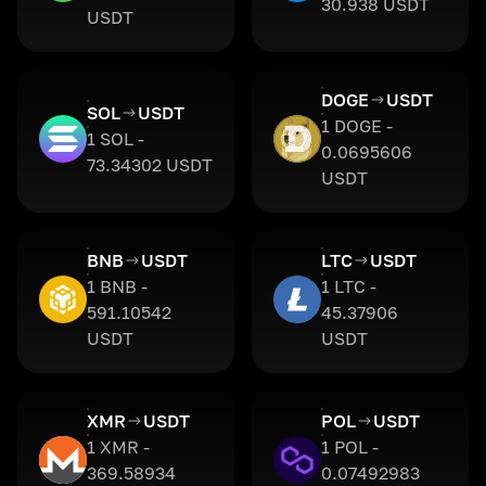
30.938 USDT
USDT
DOGE
USDT
SOL
USDT
1 DOGE -
1 SOL -
0.0695606
73.34302 USDT
USDT
BNB
USDT
LTC
USDT
1 BNB -
1 LTC -
591.10542
45.37906
USDT
USDT
XMR
USDT
POL
USDT
1 XMR -
1 POL -
369.58934
0.07492983