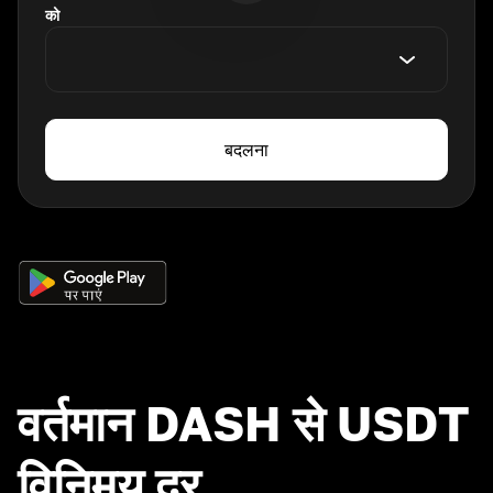
को
बदलना
वर्तमान DASH से USDT
विनिमय दर