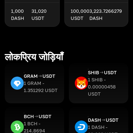
1,000
31,020
100,000
3,223.7266279
DASH
USDT
USDT
DASH
लोकप्रिय जोड़ियाँ
SHIB
USDT
GRAM
USDT
1 SHIB -
1 GRAM -
0.00000458
1.351292 USDT
USDT
BCH
USDT
DASH
USDT
1 BCH -
1 DASH -
214.8694