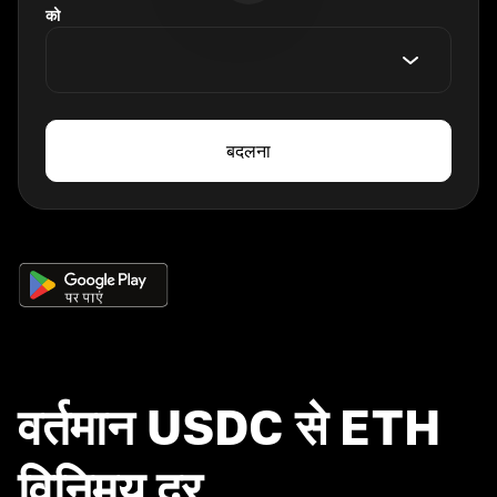
को
बदलना
वर्तमान USDC से ETH
विनिमय दर