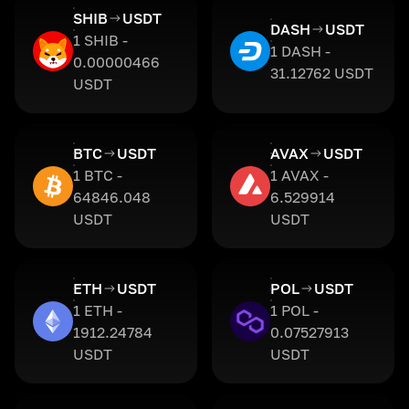
SHIB
USDT
DASH
USDT
1 SHIB -
1 DASH -
0.00000466
31.12762 USDT
USDT
BTC
USDT
AVAX
USDT
1 BTC -
1 AVAX -
64846.048
6.529914
USDT
USDT
ETH
USDT
POL
USDT
1 ETH -
1 POL -
1912.24784
0.07527913
USDT
USDT