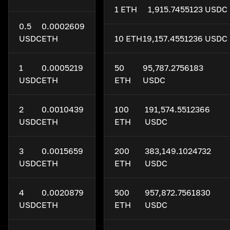
1 ETH
1,915.7455123 USDC
0.5
0.0002609
USDC
ETH
10 ETH
19,157.4551236 USDC
1
0.0005219
50
95,787.2756183
USDC
ETH
ETH
USDC
2
0.0010439
100
191,574.5512366
USDC
ETH
ETH
USDC
3
0.0015659
200
383,149.1024732
USDC
ETH
ETH
USDC
4
0.0020879
500
957,872.7561830
USDC
ETH
ETH
USDC