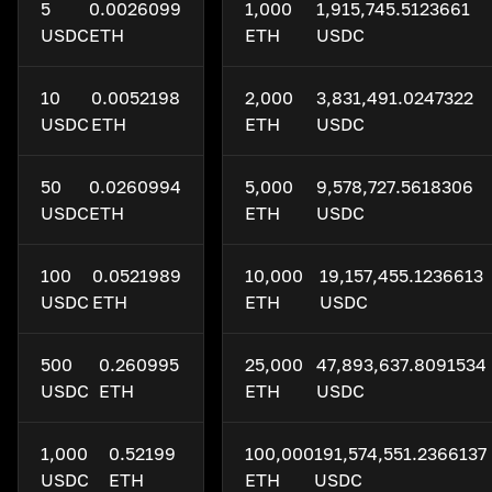
5
0.0026099
1,000
1,915,745.5123661
USDC
ETH
ETH
USDC
10
0.0052198
2,000
3,831,491.0247322
USDC
ETH
ETH
USDC
50
0.0260994
5,000
9,578,727.5618306
USDC
ETH
ETH
USDC
100
0.0521989
10,000
19,157,455.1236613
USDC
ETH
ETH
USDC
500
0.260995
25,000
47,893,637.8091534
USDC
ETH
ETH
USDC
1,000
0.52199
100,000
191,574,551.2366137
USDC
ETH
ETH
USDC