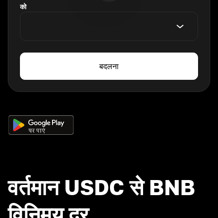
को
बदलना
वर्तमान USDC से BNB
विनिमय दर