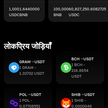
1,000
1.6440000
100,000
60,827,250.6082725
USDC
BNB
BNB
USDC
लोकप्रिय जोड़ियाँ
BCH
USDT
GRAM
USDT
1 BCH -
1 GRAM -
216.8654
1.33732 USDT
USDT
POL
USDT
SHIB
USDT
1 POL -
1 SHIB -
0.07708551
0.0000046