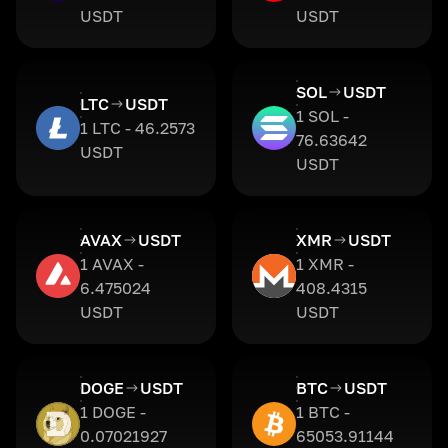
USDT
USDT
SOL
USDT
LTC
USDT
1 SOL -
1 LTC - 46.2573
76.63642
USDT
USDT
AVAX
USDT
XMR
USDT
1 AVAX -
1 XMR -
6.475024
408.4315
USDT
USDT
DOGE
USDT
BTC
USDT
1 DOGE -
1 BTC -
0.07021927
65053.91144