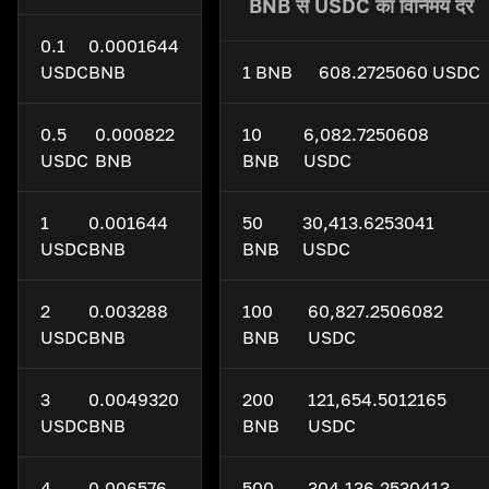
BNB से USDC का विनिमय दर
0.1
0.0001644
USDC
BNB
1 BNB
608.2725060 USDC
0.5
0.000822
10
6,082.7250608
USDC
BNB
BNB
USDC
1
0.001644
50
30,413.6253041
USDC
BNB
BNB
USDC
2
0.003288
100
60,827.2506082
USDC
BNB
BNB
USDC
3
0.0049320
200
121,654.5012165
USDC
BNB
BNB
USDC
4
0.006576
500
304,136.2530413