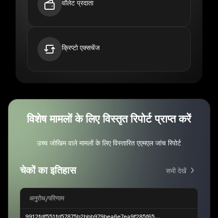
वॉलेट प्रदाता
क्रिप्टो एक्सचेंज
विशेष मामलों के लिए विस्तृत रिपोर्ट प्राप्त करें
उच्च जोखिम वाले मामलों के लिए विस्तारित एएमएल जांच रिपोर्ट
चेकों का इतिहास
सभी देखें
अनुरोध
/
परिणाम
9912fdf551fd57875b2bbb979bea6e7ea9f285f658999f4c2ec38ac22b9748392323b232321