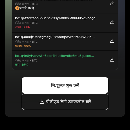
वॉलेट का पता
•
BTC
प्रगति पर है
bc1q6zfxrtsn56h8chck89y68h8s6f8060lvq2hcge
वॉलेट का पता
•
BTC
उच्च, 80%
bc1q3u88jz9enzgmzg2l8mm5pcvrs6zf34w085n0kn
वॉलेट का पता
•
BTC
मध्यम, 45%
bc1q4n8ylvdvwlh6qps4hlut9cvdlq6mu3gutcsd5z
वॉलेट का पता
•
BTC
कम, 16%
निःशुल्क शुरू करें
पीडीएफ डेमो डाउनलोड करें