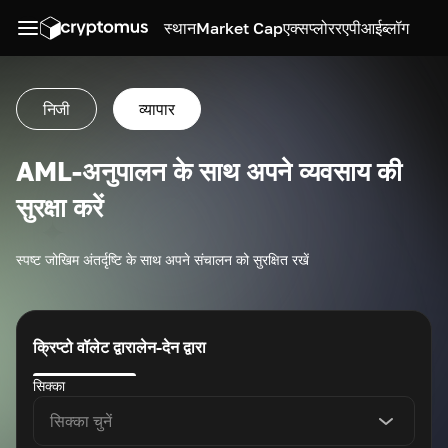
स्थान
Market Cap
एक्सप्लोरर
एपीआई
ब्लॉग
निजी
व्यापार
AML-अनुपालन के साथ अपने व्यवसाय की
सुरक्षा करें
स्पष्ट जोखिम अंतर्दृष्टि के साथ अपने संचालन को सुरक्षित रखें
क्रिप्टो वॉलेट द्वारा
लेन-देन द्वारा
सिक्का
सिक्का चुनें