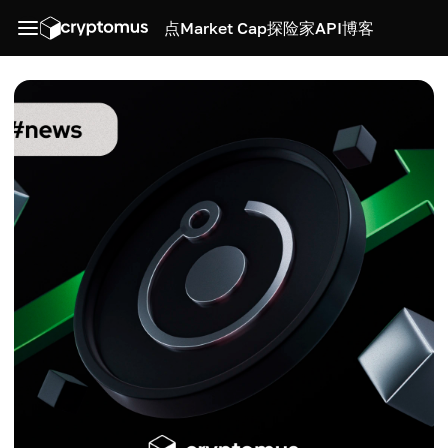
点
Market Cap
探险家
API
博客