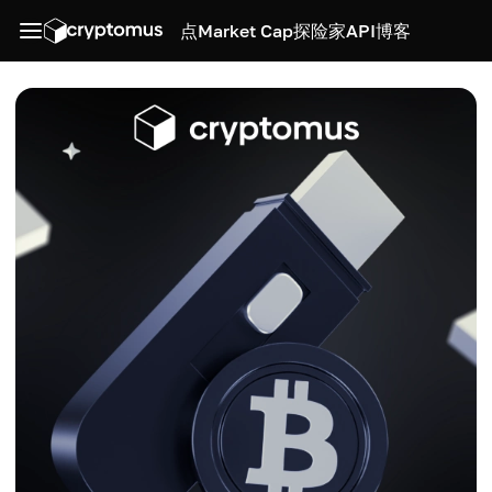
点
Market Cap
探险家
API
博客