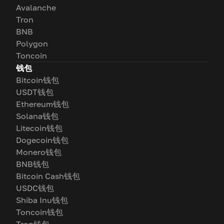
Avalanche
Tron
BNB
Polygon
Toncoin
钱包
Bitcoin钱包
USDT钱包
Ethereum钱包
Solana钱包
Litecoin钱包
Dogecoin钱包
Monero钱包
BNB钱包
Bitcoin Cash钱包
USDC钱包
Shiba Inu钱包
Toncoin钱包