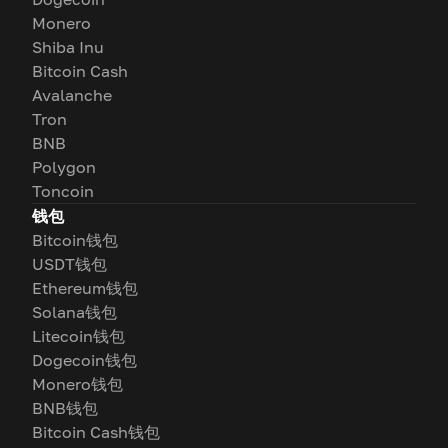
Monero
Shiba Inu
Bitcoin Cash
Avalanche
Tron
BNB
Polygon
Toncoin
钱包
Bitcoin钱包
USDT钱包
Ethereum钱包
Solana钱包
Litecoin钱包
Dogecoin钱包
Monero钱包
BNB钱包
Bitcoin Cash钱包