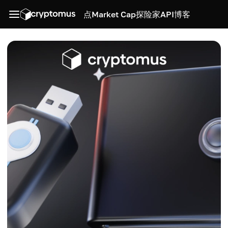
点
Market Cap
探险家
API
博客