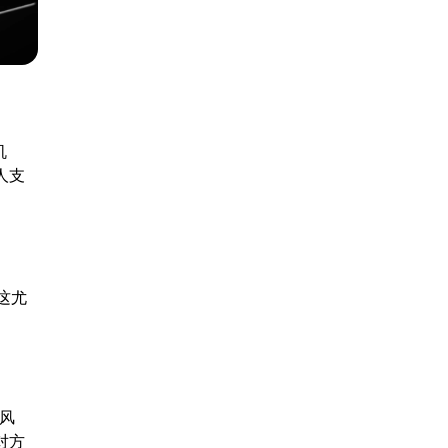
机
人支
这尤
风
对方