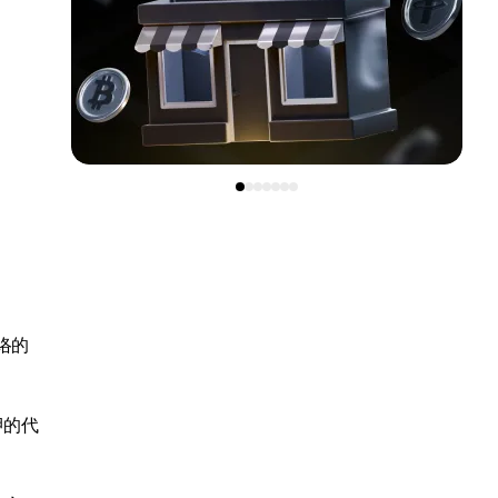
络的
押的代