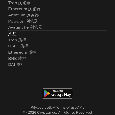
Tron 浏览器
Ethereum 浏览器
Arbitrum 浏览器
Polygon 浏览器
Avalanche 浏览器
押注
Tron 质押
USDT 质押
Ethereum 质押
BNB 质押
DAI 质押
Privacy policy
Terms of use
AML
Ⓒ
2026
Cryptomus. All Rights Reserved