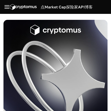
点
Market Cap
探险家
API
博客