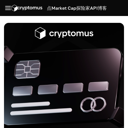
点
Market Cap
探险家
API
博客