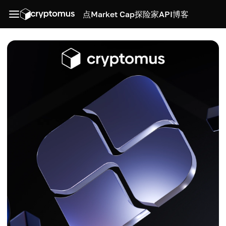
点
Market Cap
探险家
API
博客