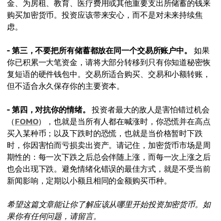
金、为房租、教育、医疗费用或其他重要支出所储蓄的钱来
购买加密货币。投资应该带来安心，而不是对未来持续焦
虑。
- 第三，不要把所有储蓄都放在同一个交易所账户中。
如果
你已积累一大笔资金，请将大部分转移到只有你知道秘密恢
复短语的硬件钱包中。交易所适合购买、交易和小额转账，
但不适合永久保存你的主要资本。
- 第四，对抗你的情绪。
投资者最大的敌人是害怕错过机会
（
FOMO
），也就是当所有人都在喊涨时，你恐慌并在高点
买入某种币；以及下跌时的恐慌，也就是当价格暂时下跌
时，你因害怕而亏损卖出资产。请记住，加密货币市场是周
期性的：每一次下跌之后总会伴随上涨，而每一次上涨之后
也会出现下跌。避免情绪化错误的最佳方式，就是不受当前
新闻影响，定期以小额且相同的金额购买币种。
希望这篇文章能让你了解应该从哪里开始投资加密货币。如
果你有任何问题，请留言。