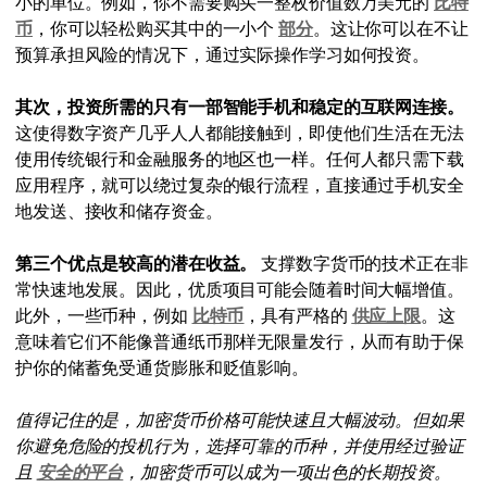
小的单位。例如，你不需要购买一整枚价值数万美元的
比特
币
，你可以轻松购买其中的一小个
部分
。这让你可以在不让
预算承担风险的情况下，通过实际操作学习如何投资。
其次，投资所需的只有一部智能手机和稳定的互联网连接。
这使得数字资产几乎人人都能接触到，即使他们生活在无法
使用传统银行和金融服务的地区也一样。任何人都只需下载
应用程序，就可以绕过复杂的银行流程，直接通过手机安全
地发送、接收和储存资金。
第三个优点是较高的潜在收益。
支撑数字货币的技术正在非
常快速地发展。因此，优质项目可能会随着时间大幅增值。
此外，一些币种，例如
比特币
，具有严格的
供应上限
。这
意味着它们不能像普通纸币那样无限量发行，从而有助于保
护你的储蓄免受通货膨胀和贬值影响。
值得记住的是，加密货币价格可能快速且大幅波动。但如果
你避免危险的投机行为，选择可靠的币种，并使用经过验证
且
安全的平台
，加密货币可以成为一项出色的长期投资。