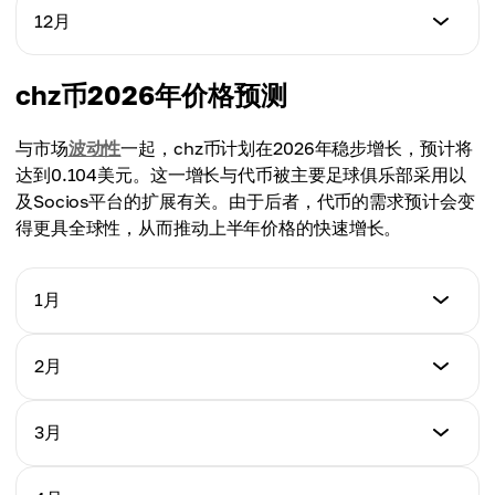
$0.035
最低价格
12月
最高价格
$0.035
平均价格
$0.045
$0.037
最低价格
chz币2026年价格预测
最高价格
$0.040
平均价格
$0.050
$0.040
与市场
波动性
一起，chz币计划在2026年稳步增长，预计将
最高价格
达到0.104美元。这一增长与代币被主要足球俱乐部采用以
平均价格
$0.052
及Socios平台的扩展有关。由于后者，代币的需求预计会变
$0.043
得更具全球性，从而推动上半年价格的快速增长。
平均价格
$0.046
1月
最低价格
2月
$0.046
最低价格
3月
最高价格
$0.050
$0.062
最低价格