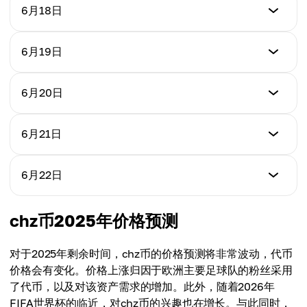
价格
6月18日
每日变动
$0.0373
-0.81%
价格
6月19日
每日变动
$0.0369
+0.26%
价格
6月20日
每日变动
$0.0370
-1.07%
价格
6月21日
每日变动
$0.0370
+0.27%
价格
6月22日
每日变动
$0.0371
+0.00%
价格
chz币2025年价格预测
每日变动
$0.0371
+0.27%
对于2025年剩余时间，chz币的价格预测将非常波动，代币
每日变动
价格会有变化。价格上涨归因于欧洲主要足球队的粉丝采用
+0.00%
了代币，以及对该资产需求的增加。此外，随着2026年
FIFA世界杯的临近，对chz币的兴趣也在增长。与此同时，