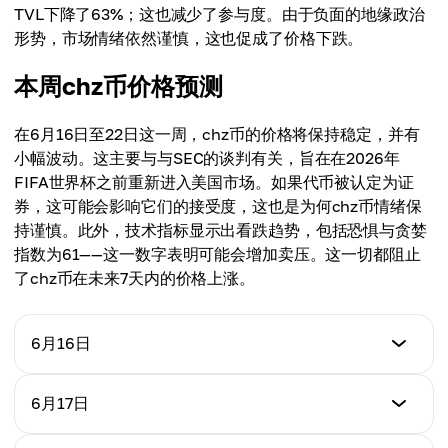
TVL下降了63%；这也减少了参与度。由于负面的地缘政治
形势，市场情绪依然谨慎，这也促成了价格下跌。
本周chz币价格预测
在6月16日至22日这一周，chz币的价格将保持稳定，并有
小幅波动。这主要与与SEC的谈判有关，旨在在2026年
FIFA世界杯之前重新进入美国市场。如果代币被认定为证
券，这可能会影响它们的接受度，这也是为何chz币情绪保
持谨慎。此外，技术指标显示出看跌趋势，包括恐惧与贪婪
指数为61——这一数字表明可能会增加卖压。这一切都阻止
了chz币在未来7天内的价格上涨。
6月16日
价格
6月17日
$0.0372