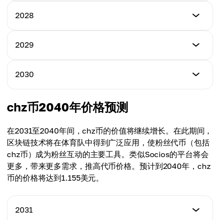
最低价格
2028
最高价格
$0.098
$0.104
最低价格
2029
最高价格
$0.106
平均价格
$0.122
$0.075
最低价格
2030
最高价格
$0.120
平均价格
$0.139
$0.110
最低价格
chz币2040年价格预测
最高价格
$0.148
平均价格
$0.174
$0.122
在2031至2040年间，chz币的价值将继续增长。在此期间，
最高价格
区块链技术将在体育队中得到广泛应用，使粉丝代币（包括
平均价格
$0.279
chz币）成为粉丝互动的主要工具。类似Socios的平台将会
$0.147
更多，带来更多需求，推高代币价格。预计到2040年，chz
平均价格
币的价格将达到1.155美元。
$0.207
2031