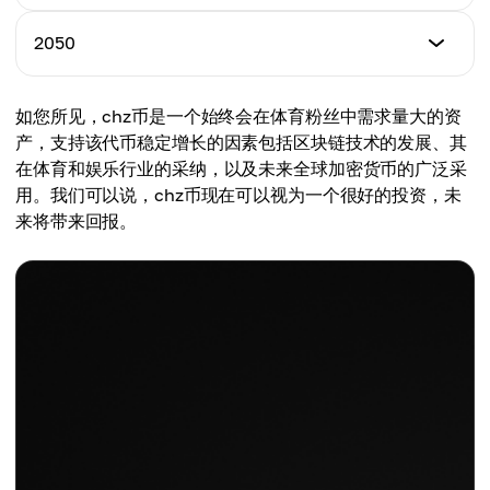
平均价格
$3.073
$2.500
最低价格
2050
最高价格
$3.682
平均价格
$3.534
$2.823
最低价格
如您所见，chz币是一个始终会在体育粉丝中需求量大的资
最高价格
$3.964
平均价格
产，支持该代币稳定增长的因素包括区块链技术的发展、其
$4.064
$3.376
在体育和娱乐行业的采纳，以及未来全球加密货币的广泛采
最高价格
用。我们可以说，chz币现在可以视为一个很好的投资，未
平均价格
$4.673
来将带来回报。
$3.831
平均价格
$4.318