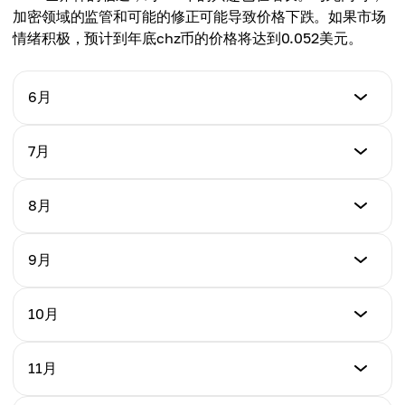
加密领域的监管和可能的修正可能导致价格下跌。如果市场
情绪积极，预计到年底chz币的价格将达到0.052美元。
6月
最低价格
7月
$0.028
最低价格
8月
最高价格
$0.026
$0.037
最低价格
9月
最高价格
$0.030
平均价格
$0.035
$0.033
最低价格
10月
最高价格
$0.032
平均价格
$0.040
$0.031
最低价格
11月
最高价格
$0.035
平均价格
$0.042