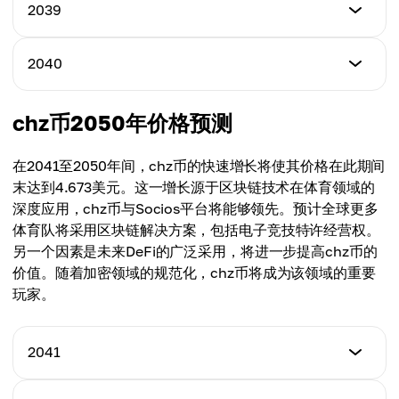
最低价格
2039
最高价格
$0.753
平均价格
$0.759
$0.600
最低价格
2040
最高价格
$0.884
平均价格
$0.873
$0.699
最低价格
chz币2050年价格预测
最高价格
$1.035
平均价格
$1.004
$0.813
在2041至2050年间，chz币的快速增长将使其价格在此期间
最高价格
末达到4.673美元。这一增长源于区块链技术在体育领域的
平均价格
$1.155
深度应用，chz币与Socios平台将能够领先。预计全球更多
$0.954
体育队将采用区块链解决方案，包括电子竞技特许经营权。
平均价格
另一个因素是未来DeFi的广泛采用，将进一步提高chz币的
$1.095
价值。随着加密领域的规范化，chz币将成为该领域的重要
玩家。
2041