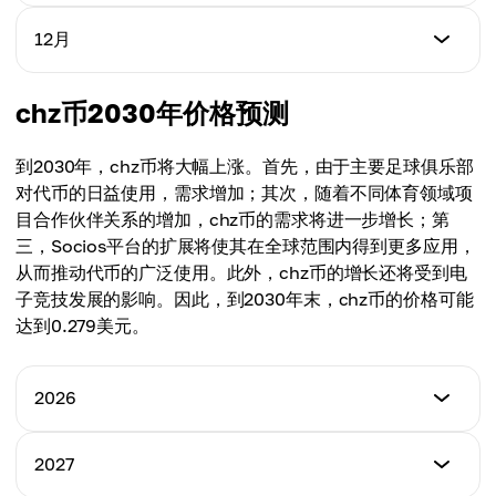
平均价格
$0.095
$0.086
最低价格
12月
最高价格
$0.088
平均价格
$0.098
$0.088
最低价格
chz币2030年价格预测
最高价格
$0.090
平均价格
$0.101
$0.091
到2030年，chz币将大幅上涨。首先，由于主要足球俱乐部
最高价格
对代币的日益使用，需求增加；其次，随着不同体育领域项
平均价格
$0.104
目合作伙伴关系的增加，chz币的需求将进一步增长；第
$0.094
三，Socios平台的扩展将使其在全球范围内得到更多应用，
平均价格
从而推动代币的广泛使用。此外，chz币的增长还将受到电
$0.097
子竞技发展的影响。因此，到2030年末，chz币的价格可能
达到0.279美元。
2026
最低价格
2027
$0.046