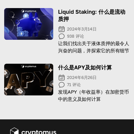
and start accepting crypto
easily in just a few steps.
Liquid Staking: 什么是流动
质押
2024年3月14日
938
评论
让我们找出关于液体质押的最令人
兴奋的问题，并探索它的所有细节
什么是APY及如何计算
2024年6月26日
71
评论
发现APY（年收益率）在加密货币
中的意义及如何计算