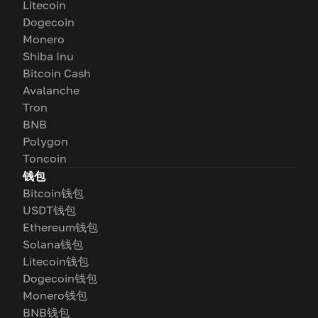
Litecoin
Dogecoin
Monero
Shiba Inu
Bitcoin Cash
Avalanche
Tron
BNB
Polygon
Toncoin
钱包
Bitcoin钱包
USDT钱包
Ethereum钱包
Solana钱包
Litecoin钱包
Dogecoin钱包
Monero钱包
BNB钱包