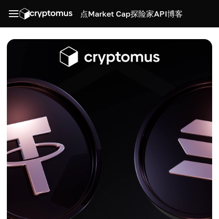
点
Market Cap
探险家
API
博客