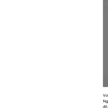
Vư
Ng
độ