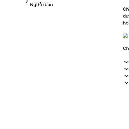
Người bán
Ch
dự
ho
Ch