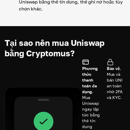
Uniswap bằng thẻ tín dụng, thẻ ghi nợ hoặc tùy
chọn khác.
Tại sao nên mua Uniswap
bằng Cryptomus?
Phương
Bảo vệ.
thức
Mua và
thanh
bán UNI
toán đa
an toàn
dạng.
nhờ 2FA
Mua
và KYC.
Uniswap
ngay lập
tức bằng
thẻ tín
dụng