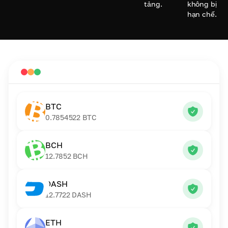
tảng.
không bị
hạn chế.
BTC
0.7854522
BTC
BCH
12.7852
BCH
DASH
12.7722
DASH
ETH