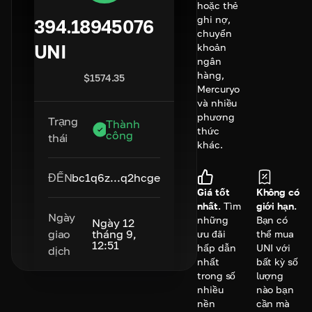
hoặc thẻ
ghi nợ,
394.18945076
chuyển
UNI
khoản
ngân
hàng,
$
1574.35
Mercuryo
và nhiều
phương
Trạng
Thành
thức
công
thái
khác.
ĐẾN
bc1q6z...q2hcge
Giá tốt
Không có
nhất.
Tìm
giới hạn.
Ngày
những
Bạn có
Ngày 12
giao
tháng 9,
ưu đãi
thể mua
12:51
hấp dẫn
UNI với
dịch
nhất
bất kỳ số
trong số
lượng
nhiều
nào bạn
nền
cần mà